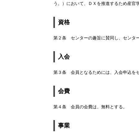
う。）において、ＤＸを推進するため産官
資格
第２条 センターの趣旨に賛同し、センタ
入会
第３条 会員となるためには、入会申込を
会費
第４条 会員の会費は、無料とする。
事業