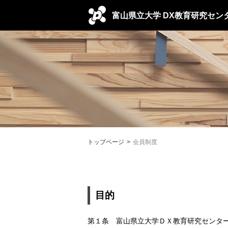
富山県立大学
DX教育研究セン
トップページ
会員制度
目的
第１条 富山県立大学ＤＸ教育研究センタ