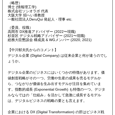
（略歴）
博士 (情報理工学)
株式会社ソシオラボ 代表
大阪大学 招へい准教授
一般社団法人DeruQui 発起人・理事 etc.
（委員、役職）
高岡市 DX推進アドバイザー (2022〜現職)
杉並区 デジタル戦略アドバイザー (2021〜現職)
総務大臣懇談会 構成員 & WGメンバー (2020, 2021)
【中川郁夫氏からのコメント】
デジタル企業 (Digital Company) は従来企業と何が違うのでし
ょうか。
デジタル企業のビジネスにはいくつかの特徴があります。価
値創造戦略がその一つ。労働や生産の成果を売るモデルか
ら、つながりが価値を生み出すモデルが注目を集めていま
す。指数的成長 (Exponential Growth) も特徴の一つ。デジタ
ルならではの「仕組み」を活かして急激に成長するモデル
は、デジタルビジネスの戦略の要とも言えます。
企業における DX (Digital Transformation) の肝はビジネス戦